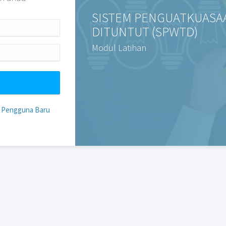
SISTEM PENGUATKUASA
DITUNTUT (SPWTD)
una
Modul Latihan
Pengguna Baru