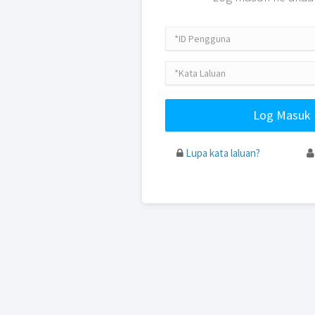
ID
Pengg
Kata
Laluan
Log Masuk
Lupa kata laluan?